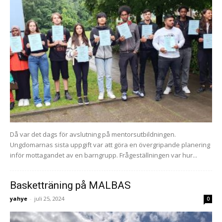
Då var det dags för avslutning på mentorsutbildningen.
Ungdomarnas sista uppgift var att göra en övergripande planering
inför mottagandet av en barngrupp. Frågeställningen var hur...
Basketträning på MALBAS
yahye
-
juli 25, 2024
0