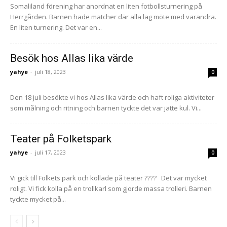
Somaliland förening har anordnat en liten fotbollsturnering på
Herrgården. Barnen hade matcher där alla lag möte med varandra.
En liten turnering. Det var en...
Besök hos Allas lika värde
yahye
-
juli 18, 2023
0
Den 18 juli besökte vi hos Allas lika värde och haft roliga aktiviteter
som målning och ritning och barnen tyckte det var jätte kul. Vi...
Teater på Folketspark
yahye
-
juli 17, 2023
0
Vi gick till Folkets park och kollade på teater ???? Det var mycket
roligt. Vi fick kolla på en trollkarl som gjorde massa trolleri. Barnen
tyckte mycket på...