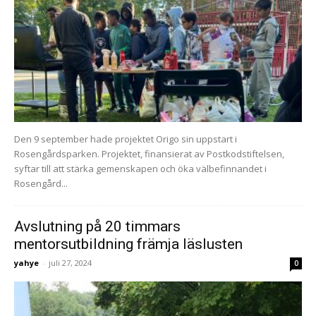
Den 9 september hade projektet Origo sin uppstart i
Rosengårdsparken. Projektet, finansierat av Postkodstiftelsen,
syftar till att stärka gemenskapen och öka välbefinnandet i
Rosengård...
Avslutning på 20 timmars
mentorsutbildning främja läslusten
yahye
-
juli 27, 2024
0