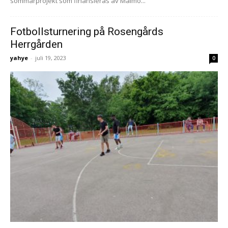
sommarprojekt som finansieras av Malmö...
Fotbollsturnering på Rosengårds
Herrgården
yahye
-
juli 19, 2023
0