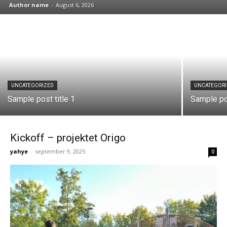
Author name
-
August 6, 2026
UNCATEGORIZED
UNCATEGOR
Sample post title 1
Sample pos
Kickoff – projektet Origo
yahye
-
september 9, 2025
0