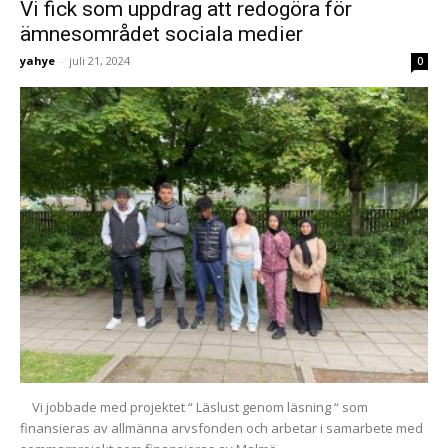
Vi fick som uppdrag att redogöra för
ämnesområdet sociala medier
yahye
-
juli 21, 2024
0
Vi jobbade med projektet “ Läslust genom läsning “ som
finansieras av allmänna arvsfonden och arbetar i samarbete med