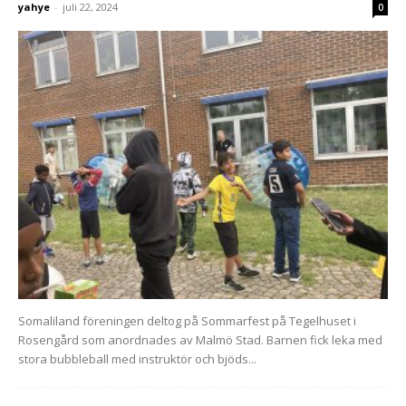
yahye
-
juli 22, 2024
0
Somaliland föreningen deltog på Sommarfest på Tegelhuset i
Rosengård som anordnades av Malmö Stad. Barnen fick leka med
stora bubbleball med instruktör och bjöds...