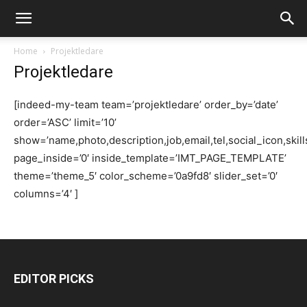
Home
Projektledare
Projektledare
[indeed-my-team team=’projektledare’ order_by=’date’
order=’ASC’ limit=’10’
show=’name,photo,description,job,email,tel,social_icon,skill
page_inside=’0′ inside_template=’IMT_PAGE_TEMPLATE’
theme=’theme_5′ color_scheme=’0a9fd8′ slider_set=’0′
columns=’4′ ]
EDITOR PICKS