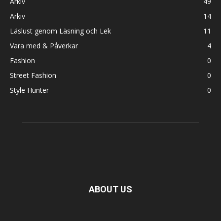
Arkiv
49
Arkiv
14
Läslust genom Läsning och Lek
11
Vara med & Påverkar
4
Fashion
0
Street Fashion
0
Style Hunter
0
ABOUT US