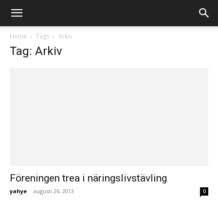
Home
Tags
Arkiv
Tag: Arkiv
Föreningen trea i näringslivstävling
yahye
-
augusti 26, 2013
0